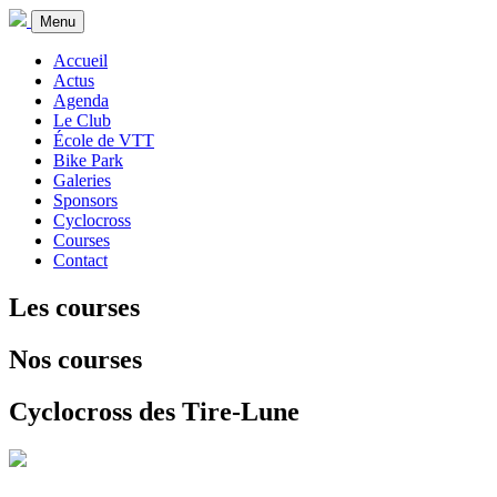
Menu
Accueil
Actus
Agenda
Le Club
École de VTT
Bike Park
Galeries
Sponsors
Cyclocross
Courses
Contact
Les courses
Nos courses
Cyclocross des Tire-Lune