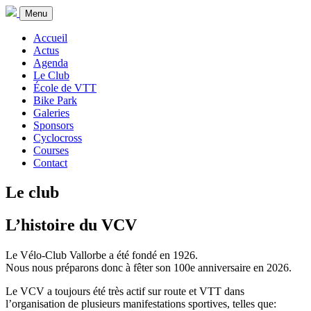
Menu
Accueil
Actus
Agenda
Le Club
École de VTT
Bike Park
Galeries
Sponsors
Cyclocross
Courses
Contact
Le club
L’histoire du VCV
Le Vélo-Club Vallorbe a été
fondé en 1926
.
Nous nous préparons donc à fêter son
100e anniversaire en 2026
.
Le VCV a toujours été très actif sur route et VTT dans
l’organisation de plusieurs manifestations sportives, telles que: