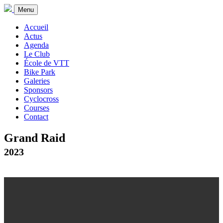
Menu
Accueil
Actus
Agenda
Le Club
École de VTT
Bike Park
Galeries
Sponsors
Cyclocross
Courses
Contact
Grand Raid
2023