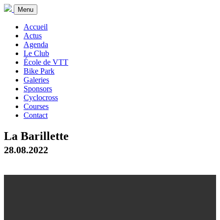
Menu
Accueil
Actus
Agenda
Le Club
École de VTT
Bike Park
Galeries
Sponsors
Cyclocross
Courses
Contact
La Barillette
28.08.2022