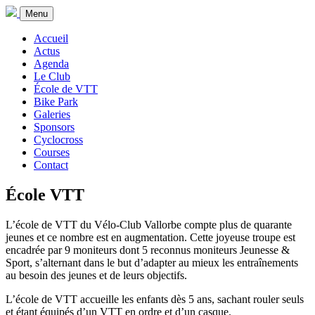
Menu
Accueil
Actus
Agenda
Le Club
École de VTT
Bike Park
Galeries
Sponsors
Cyclocross
Courses
Contact
École VTT
L’école de VTT du Vélo-Club Vallorbe compte
plus de quarante
jeunes
et ce nombre est en augmentation. Cette joyeuse troupe est
encadrée par
9 moniteurs
dont 5 reconnus moniteurs
Jeunesse &
Sport
, s’alternant dans le but d’adapter au mieux les entraînements
au besoin des jeunes et de leurs objectifs.
L’école de VTT accueille les enfants
dès 5 ans
, sachant rouler seuls
et étant équipés d’un VTT en ordre et d’un casque.