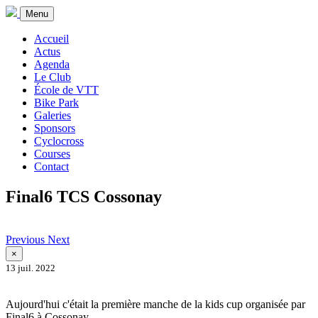
Menu
Accueil
Actus
Agenda
Le Club
École de VTT
Bike Park
Galeries
Sponsors
Cyclocross
Courses
Contact
Final6 TCS Cossonay
Previous
Next
×
13 juil. 2022
Aujourd'hui c'était la première manche de la kids cup organisée par
Final6 à Cossonay.