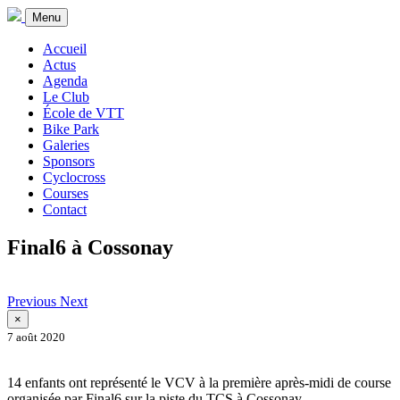
Menu
Accueil
Actus
Agenda
Le Club
École de VTT
Bike Park
Galeries
Sponsors
Cyclocross
Courses
Contact
Final6 à Cossonay
Previous
Next
×
7 août 2020
14 enfants ont représenté le VCV à la première après-midi de course
organisée par Final6 sur la piste du TCS à Cossonay.