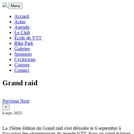
Menu
Accueil
Actus
Agenda
Le Club
École de VTT
Bike Park
Galeries
Sponsors
Cyclocross
Courses
Contact
Grand raid
Previous
Next
×
6 sept. 2025
La 35ème édition du Grand raid s'est déroulée le 6 septembre à
l'occasion des championnats du monde VTT. Sous un soleil éclatant