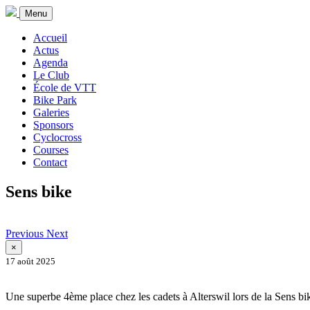
Menu
Accueil
Actus
Agenda
Le Club
École de VTT
Bike Park
Galeries
Sponsors
Cyclocross
Courses
Contact
Sens bike
Previous
Next
×
17 août 2025
Une superbe 4ème place chez les cadets à Alterswil lors de la Sens b