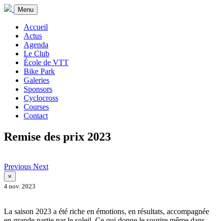
Menu
Accueil
Actus
Agenda
Le Club
École de VTT
Bike Park
Galeries
Sponsors
Cyclocross
Courses
Contact
Remise des prix 2023
Previous
Next
×
4 nov. 2023
La saison 2023 a été riche en émotions, en résultats, accompagnée
en grande partie par le soleil. Ce qui donne le sourire même dans