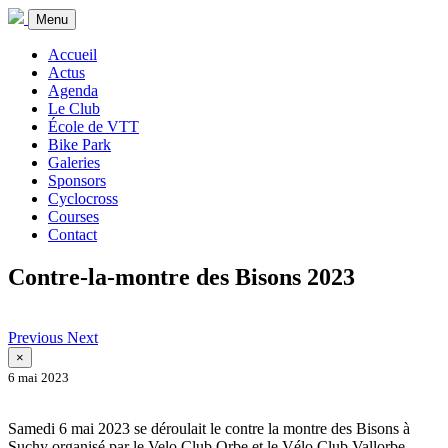
Menu
Accueil
Actus
Agenda
Le Club
École de VTT
Bike Park
Galeries
Sponsors
Cyclocross
Courses
Contact
Contre-la-montre des Bisons 2023
Previous
Next
×
6 mai 2023
Samedi 6 mai 2023 se déroulait le contre la montre des Bisons à
Suchy organisé par le Velo Club Orbe et le Vélo Club Vallorbe.